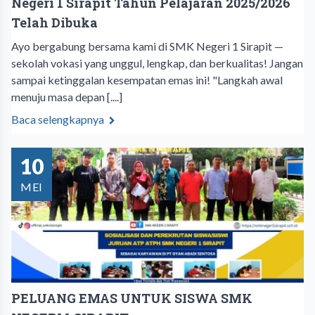
Negeri 1 Sirapit Tahun Pelajaran 2025/2026
Telah Dibuka
Ayo bergabung bersama kami di SMK Negeri 1 Sirapit —
sekolah vokasi yang unggul, lengkap, dan berkualitas! Jangan
sampai ketinggalan kesempatan emas ini! "Langkah awal
menuju masa depan [....]
Baca selengkapnya
10
MEI
PELUANG EMAS UNTUK SISWA SMK